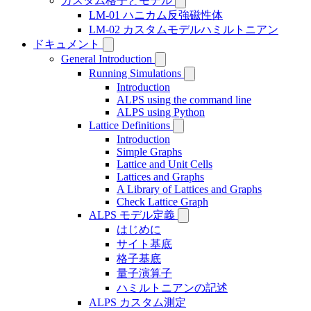
カスタム格子とモデル
LM-01 ハニカム反強磁性体
LM-02 カスタムモデルハミルトニアン
ドキュメント
General Introduction
Running Simulations
Introduction
ALPS using the command line
ALPS using Python
Lattice Definitions
Introduction
Simple Graphs
Lattice and Unit Cells
Lattices and Graphs
A Library of Lattices and Graphs
Check Lattice Graph
ALPS モデル定義
はじめに
サイト基底
格子基底
量子演算子
ハミルトニアンの記述
ALPS カスタム測定