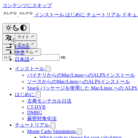
コンテンツにスキップ
インストール
はじめに
チュートリアル
ドキュ
ライト
日本語
ダーク
English
システム
中文
⌘
K
日本語
インストール
バイナリからのMac/LinuxへのALPSインストール
ソースからのMac/LinuxへのALPSインストール
Spack パッケージを使用した Mac/Linux への AL
はじめに
古典モンテカルロ法
CT-HYB
DMRG
厳密対角化法
チュートリアル
Monte Carlo Simulations
Which code to choose for your calculation