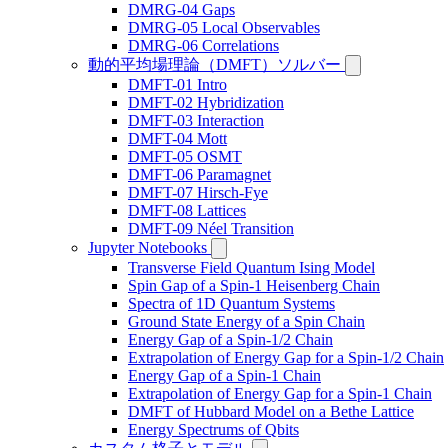
DMRG-04 Gaps
DMRG-05 Local Observables
DMRG-06 Correlations
動的平均場理論（DMFT）ソルバー
DMFT-01 Intro
DMFT-02 Hybridization
DMFT-03 Interaction
DMFT-04 Mott
DMFT-05 OSMT
DMFT-06 Paramagnet
DMFT-07 Hirsch-Fye
DMFT-08 Lattices
DMFT-09 Néel Transition
Jupyter Notebooks
Transverse Field Quantum Ising Model
Spin Gap of a Spin-1 Heisenberg Chain
Spectra of 1D Quantum Systems
Ground State Energy of a Spin Chain
Energy Gap of a Spin-1/2 Chain
Extrapolation of Energy Gap for a Spin-1/2 Chain
Energy Gap of a Spin-1 Chain
Extrapolation of Energy Gap for a Spin-1 Chain
DMFT of Hubbard Model on a Bethe Lattice
Energy Spectrums of Qbits