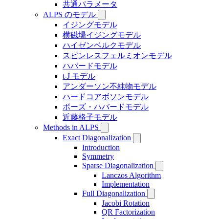
共通パラメータ
ALPS のモデル
イジングモデル
横磁場イジングモデル
ハイゼンベルクモデル
スピンレスフェルミオンモデル
ハバードモデル
t-J モデル
アンダーソン不純物モデル
ハードコアボソンモデル
ボーズ・ハバードモデル
近藤格子モデル
Methods in ALPS
Exact Diagonalization
Introduction
Symmetry
Sparse Diagonalization
Lanczos Algorithm
Implementation
Full Diagonalization
Jacobi Rotation
QR Factorization