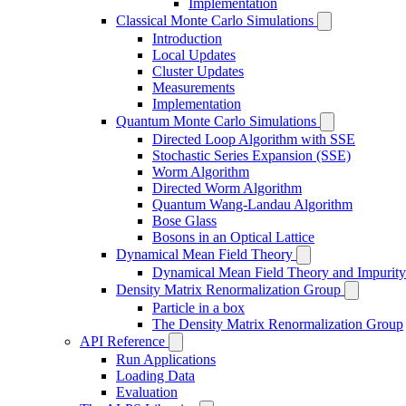
Implementation
Classical Monte Carlo Simulations
Introduction
Local Updates
Cluster Updates
Measurements
Implementation
Quantum Monte Carlo Simulations
Directed Loop Algorithm with SSE
Stochastic Series Expansion (SSE)
Worm Algorithm
Directed Worm Algorithm
Quantum Wang-Landau Algorithm
Bose Glass
Bosons in an Optical Lattice
Dynamical Mean Field Theory
Dynamical Mean Field Theory and Impurity
Density Matrix Renormalization Group
Particle in a box
The Density Matrix Renormalization Group
API Reference
Run Applications
Loading Data
Evaluation