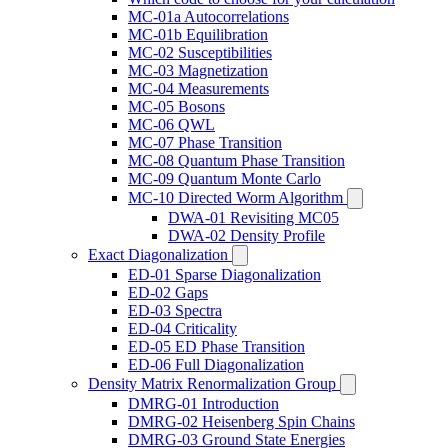
MC-01a Autocorrelations
MC-01b Equilibration
MC-02 Susceptibilities
MC-03 Magnetization
MC-04 Measurements
MC-05 Bosons
MC-06 QWL
MC-07 Phase Transition
MC-08 Quantum Phase Transition
MC-09 Quantum Monte Carlo
MC-10 Directed Worm Algorithm
DWA-01 Revisiting MC05
DWA-02 Density Profile
Exact Diagonalization
ED-01 Sparse Diagonalization
ED-02 Gaps
ED-03 Spectra
ED-04 Criticality
ED-05 ED Phase Transition
ED-06 Full Diagonalization
Density Matrix Renormalization Group
DMRG-01 Introduction
DMRG-02 Heisenberg Spin Chains
DMRG-03 Ground State Energies