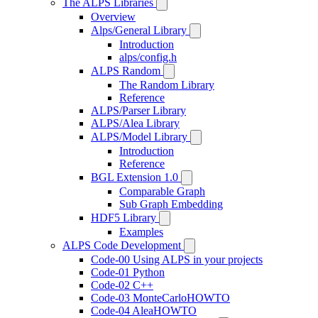
The ALPS Libraries
Overview
Alps/General Library
Introduction
alps/config.h
ALPS Random
The Random Library
Reference
ALPS/Parser Library
ALPS/Alea Library
ALPS/Model Library
Introduction
Reference
BGL Extension 1.0
Comparable Graph
Sub Graph Embedding
HDF5 Library
Examples
ALPS Code Development
Code-00 Using ALPS in your projects
Code-01 Python
Code-02 C++
Code-03 MonteCarloHOWTO
Code-04 AleaHOWTO