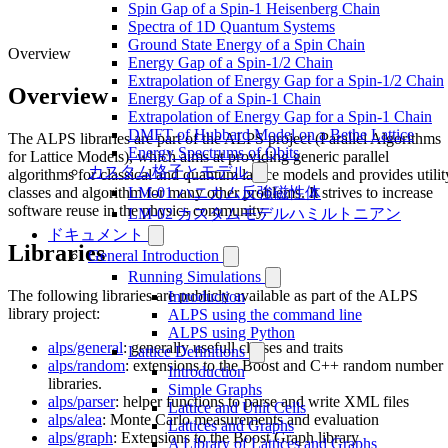
Spin Gap of a Spin-1 Heisenberg Chain
Spectra of 1D Quantum Systems
Ground State Energy of a Spin Chain
Overview
Energy Gap of a Spin-1/2 Chain
Extrapolation of Energy Gap for a Spin-1/2 Chain
Overview
Energy Gap of a Spin-1 Chain
Extrapolation of Energy Gap for a Spin-1 Chain
DMFT of Hubbard Model on a Bethe Lattice
The ALPS libraries are part of the ALPS project (Parallel Algorithms
Energy Spectrums of Qbits
for Lattice Models), which aims at providing generic parallel
カスタム格子とモデル
algorithms for classical and quantum lattice models and provides utilit
classes and algorithm for many other problems. It strives to increase
LM-01 ハニカム反強磁性体
software reuse in the physics community.
LM-02 カスタムモデルハミルトニアン
ドキュメント
Libraries
General Introduction
Running Simulations
The following libraries are publicly available as part of the ALPS
Introduction
library project:
ALPS using the command line
ALPS using Python
alps/general
: generally usefull classes and traits
Lattice Definitions
alps/random
: extensions to the Boost and C++ random number
Introduction
libraries.
Simple Graphs
alps/parser
: helper functions to parse and write XML files
Lattice and Unit Cells
alps/alea
: Monte Carlo measurements and evaluation
Lattices and Graphs
alps/graph
: Extensions to the Boost Graph library
A Library of Lattices and Graphs