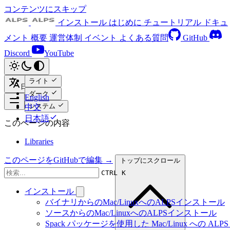
コンテンツにスキップ
インストール
はじめに
チュートリアル
ドキュ
メント
概要
運営体制
イベント
よくある質問
GitHub
Discord
YouTube
ライト
日本語
ダーク
English
システム
中文
日本語
このページの内容
Libraries
このページをGitHubで編集 →
トップにスクロール
CTRL K
インストール
バイナリからのMac/LinuxへのALPSインストール
ソースからのMac/LinuxへのALPSインストール
Spack パッケージを使用した Mac/Linux への ALPS