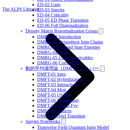
ED-02 Gaps
The ALPS Libraries
ED-03 Spectra
ED-04 Criticality
ED-05 ED Phase Transition
ED-06 Full Diagonalization
Density Matrix Renormalization Group
DMRG-01 Introduction
DMRG-02 Heisenberg Spin Chains
DMRG-03 Ground State Energies
DMRG-04 Gaps
DMRG-05 Local Observables
DMRG-06 Correlations
動的平均場理論（DMFT）ソルバー
DMFT-01 Intro
DMFT-02 Hybridization
DMFT-03 Interaction
DMFT-04 Mott
DMFT-05 OSMT
DMFT-06 Paramagnet
DMFT-07 Hirsch-Fye
DMFT-08 Lattices
DMFT-09 Néel Transition
Jupyter Notebooks
Transverse Field Quantum Ising Model