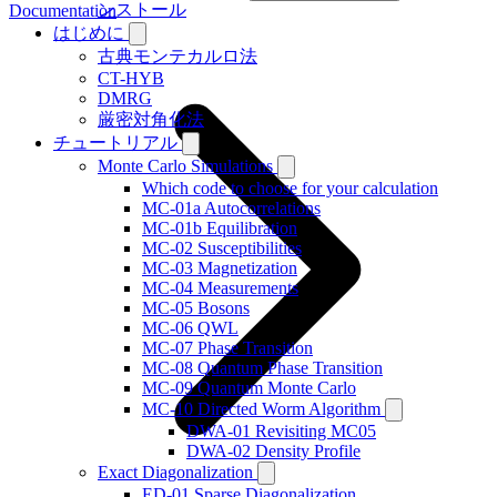
ンストール
Documentation
はじめに
古典モンテカルロ法
CT-HYB
DMRG
厳密対角化法
チュートリアル
Monte Carlo Simulations
Which code to choose for your calculation
MC-01a Autocorrelations
MC-01b Equilibration
MC-02 Susceptibilities
MC-03 Magnetization
MC-04 Measurements
MC-05 Bosons
MC-06 QWL
MC-07 Phase Transition
MC-08 Quantum Phase Transition
MC-09 Quantum Monte Carlo
MC-10 Directed Worm Algorithm
DWA-01 Revisiting MC05
DWA-02 Density Profile
Exact Diagonalization
ED-01 Sparse Diagonalization